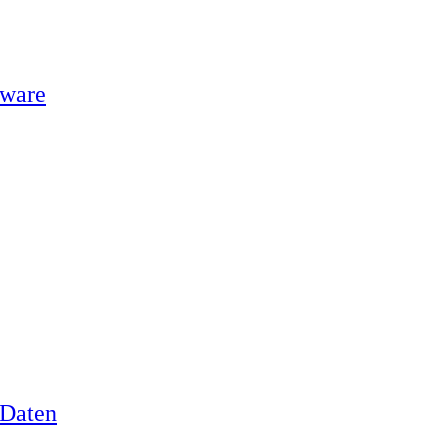
tware
 Daten