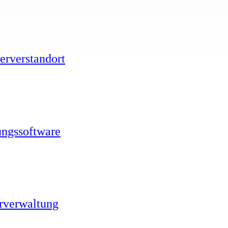
erverstandort
ungssoftware
erverwaltung